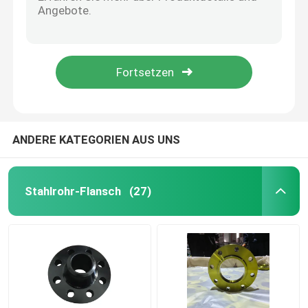
Edelstahl-Ebenen-Gesichts-Flansch des Kohlenstoff-Pn16 für Piipe-Linien
Flansch ISO des Edelstahl-JIS B2220 verlegte Rohr-Flansch
GOST Standard-Flansche
FLANSCH DN200 DN100 JIS B2220 für Gas-Auspuff-Kraftwerk
33529 GOST Standard-Flansche schmiedeten rostfreie Flansche DN200 DN300
Flansch BS 4504
GOST 12820-80 Rohr-Platten-Flansch-Kohlenstoffstahl-Rostbeweis-Öloberfläche
Flansch en 1092
ANDERE KATEGORIEN AUS UNS
Flansch JIS B2220
Stahlrohr-Flansch
(27)
Kohlenstoffstahl-Fitting
FLANSCH aus Edelstahl
Rohrverschraubungen aus Edelstahl