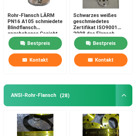
Rohr-Flansch LÄRM
Schwarzes weißes
PN16 A105 schmiedete
geschmiedetes
Blindflansch
Zertifikat ISO9001
angehobenes Gesicht
2008 des Flansch-
Gost-12820
Bestpreis
Bestpreis
Kontakt
Kontakt
ANSI-Rohr-Flansch
(28)