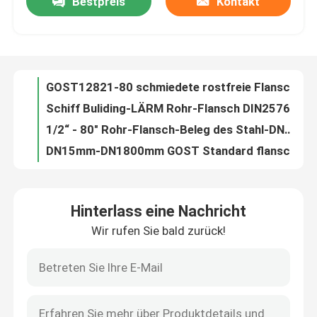
Bestpreis
Kontakt
GOST12821-80 schmiedete rostfreie Flansche DN500 DN1000 für Rohrleitung
Schiff Buliding-LÄRM Rohr-Flansch DIN2576 PN16 gleiten auf Platten-Flansch
Fabrik Tour
1/2“ - 80" Rohr-Flansch-Beleg des Stahl-DN15 auf Art ANSI-LÄRM-en-GOST Standard
DN15mm-DN1800mm GOST Standard flanscht CT20 PN16 für Wasserwirtschaft
Qualitätskontrolle
GOST 12821 CT20 Weldneck Flansch für die Wasserwirtschaft pharmazeutisch
Standard GOST 20# Pn10 flanscht Material Q235A 12Cr1MoV 16MnR
Kontakt
Kohlenstoffstahl GOST Standard flanscht, Wasserlinie Flansch schmiedend
GOST33259 Standard Kohlenstoffstahl PN16 PN25 Flansch Schmiedeflansch
GOST PN16 Standard flanscht Beleg GOST33259 GOST12820 auf Platten-Flansch
Referenzen
Rohrleitung JIS B2220 Flansch 5K 10K DN50 für chemische Industrie
Hinterlass eine Nachricht
Schweißungs-Hals JIS B2220 FLANSCH Standard-5K 10K 16K DN50 DN300
Stahlrohr-Flansch
Wir rufen Sie bald zurück!
Schweißungs-Hals-blinder Platten-Flansch des Erdöl ANSI-Rohr-Flansch-Pn16
ISO-Sockel-Schweißungs-Rohr LÄRM-en-BS JIS flanscht für Öl-Erdgasleitung
LÄRM Rohr-Flansch
Art des Edelstahl-Lärm-Rohr-Flansch-En1092-1 - loser Flansch der Platten-2
Kohlenstoffstahl LÄRM Rohr-Flansch DN25 DN40 DN80 DN100 DN150 DN600
ANSI-Rohr-Flansch