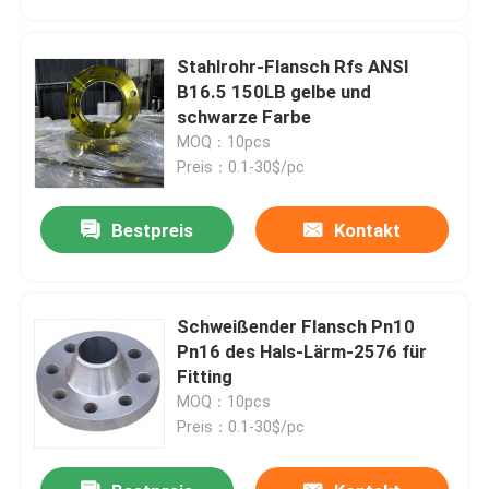
Stahlrohr-Flansch Rfs ANSI
B16.5 150LB gelbe und
schwarze Farbe
MOQ：10pcs
Preis：0.1-30$/pc
Bestpreis
Kontakt
Schweißender Flansch Pn10
Startseite
Pn16 des Hals-Lärm-2576 für
Fitting
MOQ：10pcs
Produkte
Preis：0.1-30$/pc
Über uns