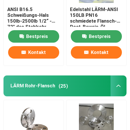
ANSI B16.5
Edelstahl LÄRM-ANSI
Fitting stoßen
Schweißungs-Hals
150LB PN16
150lb-2500lb 1/2“ -
schmiedete Flansch-
72" des Stahlrohr-
Rost-Beweis-Öl,
Fittings-Kappe
Flansch-WN
Bestpreis
Bestpreis
Fitting zweigen ab
Kontakt
Kontakt
Fittings-Reduzierer
LÄRM Rohr-Flansch
(25)
Rohr aus Kohlenstoffstahl