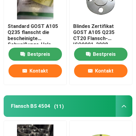
Standard GOST A105
Blindes Zertifikat
Q235 flanscht die
GOST A105 Q235
bescheinigte
CT20 Flansch-
Schweißungs-Hals
ISO9001-2008
ISO-CER-ABS
Bestpreis
Bestpreis
Kontakt
Kontakt
Flansch BS 4504
(11)