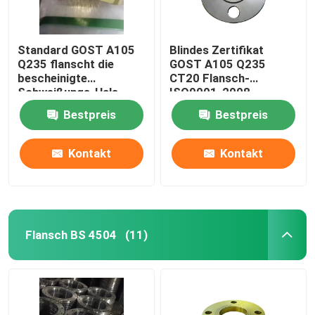
Standard GOST A105
Blindes Zertifikat
Q235 flanscht die
GOST A105 Q235
bescheinigte
CT20 Flansch-
Schweißungs-Hals
ISO9001-2008
ISO-CER-ABS
Bestpreis
Bestpreis
Kontakt
Kontakt
Flansch BS 4504
(11)