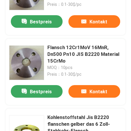
Preis：0.1-30$/pc
Produkte
Bestpreis
Kontakt
Stahlrohr-Flansch
Flansch 12Cr1MoV 16MnR,
LÄRM Rohr-Flansch
Dn500 Pn10 JIS B2220 Material
15CrMo
MOQ：10pcs
ANSI-Rohr-Flansch
Preis：0.1-30$/pc
GOST Standard-Flansche
Bestpreis
Kontakt
Flansch BS 4504
Kohlenstoffstahl Jis B2220
flanschen gelber das 6 Zoll-
Flansch en 1092
Stahlrohr-Flansch