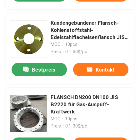
Kundengebundener Flansch-
Kohlenstoffstahl-
Edelstahlflacheisenflansch JIS
B2220
MOQ：10pcs
Preis：0.1-30$/pc
Bestpreis
Kontakt
FLANSCH DN200 DN100 JIS
B2220 für Gas-Auspuff-
Kraftwerk
MOQ：10pcs
Preis：0.1-30$/pc