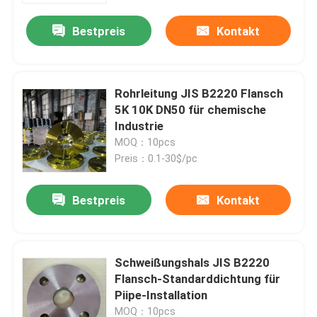
Bestpreis
Kontakt
Rohrleitung JIS B2220 Flansch
5K 10K DN50 für chemische
Industrie
MOQ：10pcs
Preis：0.1-30$/pc
Bestpreis
Kontakt
Nach Hause
Schweißungshals JIS B2220
Über uns
Flansch-Standarddichtung für
Piipe-Installation
Kontakte
MOQ：10pcs