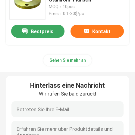
MOQ：10pcs
Preis：0.1-30$/pc
Flansch JIS B2220
Bestpreis
Kontakt
Kohlenstoffstahl-Fitting
FLANSCH aus Edelstahl
Sehen Sie mehr an
Rohrverschraubungen aus Edelstahl
Hinterlass eine Nachricht
Fitting stoßen
Wir rufen Sie bald zurück!
Fittings-Kappe
Fitting zweigen ab