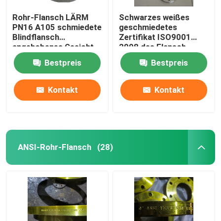
Rohr-Flansch LÄRM
Schwarzes weißes
PN16 A105 schmiedete
geschmiedetes
Blindflansch
Zertifikat ISO9001
angehobenes Gesicht
2008 des Flansch-
Gost-12820
Bestpreis
Bestpreis
Kontakt
Kontakt
ANSI-Rohr-Flansch
(28)