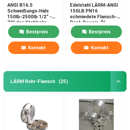
ANSI B16.5
Edelstahl LÄRM-ANSI
Schweißungs-Hals
150LB PN16
150lb-2500lb 1/2“ -
schmiedete Flansch-
72" des Stahlrohr-
Rost-Beweis-Öl,
Flansch-WN
Bestpreis
Bestpreis
Kontakt
Kontakt
LÄRM Rohr-Flansch
(25)