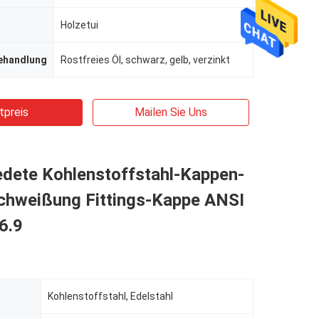
Holzetui
ehandlung
Rostfreies Öl, schwarz, gelb, verzinkt
tpreis
Mailen Sie Uns
dete Kohlenstoffstahl-Kappen-
chweißung Fittings-Kappe ANSI
6.9
Kohlenstoffstahl, Edelstahl