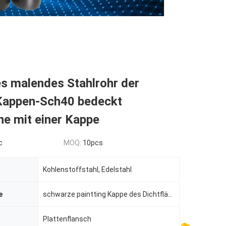
s malendes Stahlrohr der
-Kappen-Sch40 bedeckt
he mit einer Kappe
c
MOQ:
10pcs
Kohlenstoffstahl, Edelstahl
e
schwarze paintting Kappe des Dichtflächefittings sch40 für Rohrverbindung
Plattenflansch