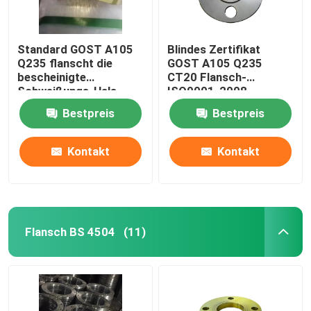
Standard GOST A105
Blindes Zertifikat
Q235 flanscht die
GOST A105 Q235
bescheinigte
CT20 Flansch-
Schweißungs-Hals
ISO9001-2008
ISO-CER-ABS
Bestpreis
Bestpreis
Kontakt
Kontakt
Flansch BS 4504
(11)