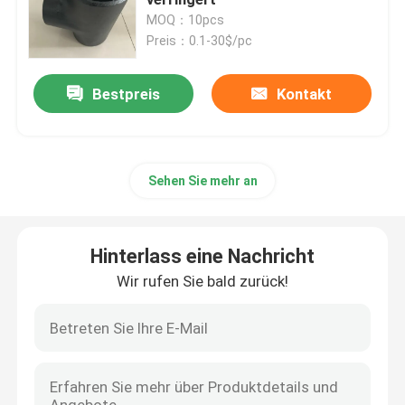
MOQ：10pcs
Preis：0.1-30$/pc
Flansch JIS B2220
Bestpreis
Kontakt
Kohlenstoffstahl-Fitting
FLANSCH aus Edelstahl
Sehen Sie mehr an
Rohrverschraubungen aus Edelstahl
Hinterlass eine Nachricht
Fitting stoßen
Wir rufen Sie bald zurück!
Fittings-Kappe
Fitting zweigen ab