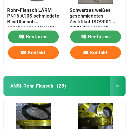
Rohr-Flansch LÄRM
Schwarzes weißes
PN16 A105 schmiedete
geschmiedetes
Blindflansch
Zertifikat ISO9001
angehobenes Gesicht
2008 des Flansch-
Gost-12820
Bestpreis
Bestpreis
Kontakt
Kontakt
ANSI-Rohr-Flansch
(28)