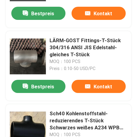
Bestpreis
Kontakt
LÄRM-GOST Fittings-T-Stück
304/316 ANSI JIS Edelstahl-
gleiches T-Stück
MOQ：100 PCS
Preis：0.10-50 USD/PC
Bestpreis
Kontakt
Nach Hause
Sch40 Kohlenstoffstahl-
Über uns
reduzierendes T-Stück
Schwarzes weißes A234 WPB
CT20 Q235
Kontakte
MOQ：100 PCS