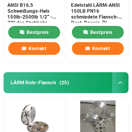
ANSI B16.5
Edelstahl LÄRM-ANSI
Schweißungs-Hals
150LB PN16
150lb-2500lb 1/2“ -
schmiedete Flansch-
72" des Stahlrohr-
Rost-Beweis-Öl,
Flansch-WN
Bestpreis
Bestpreis
Kontakt
Kontakt
LÄRM Rohr-Flansch
(25)