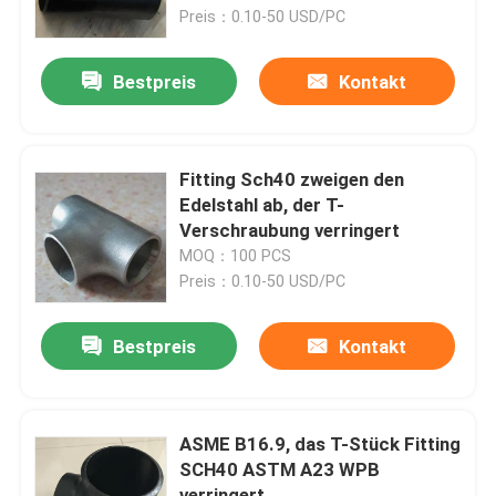
Preis：0.10-50 USD/PC
Produkte
Bestpreis
Kontakt
Stahlrohr-Flansch
Fitting Sch40 zweigen den
LÄRM Rohr-Flansch
Edelstahl ab, der T-
Verschraubung verringert
MOQ：100 PCS
ANSI-Rohr-Flansch
Preis：0.10-50 USD/PC
GOST Standard-Flansche
Bestpreis
Kontakt
Flansch BS 4504
ASME B16.9, das T-Stück Fitting
SCH40 ASTM A23 WPB
Flansch en 1092
verringert