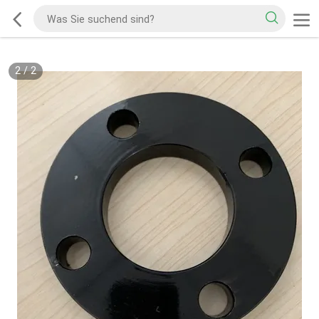
2
/
2