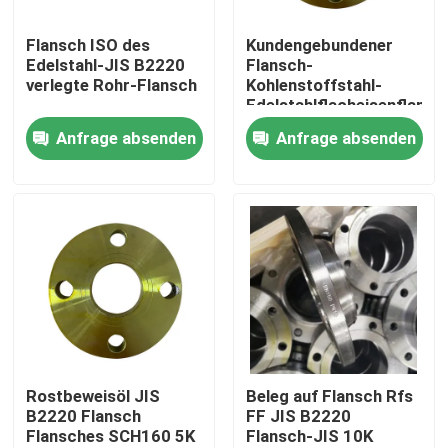
Flansch ISO des
Kundengebundener
Produkte
Edelstahl-JIS B2220
Flansch-
verlegte Rohr-Flansch
Kohlenstoffstahl-
Edelstahlflacheisenflansc
Stahlrohr-Flansch
JIS B2220
Anfrage absenden
Anfrage absenden
LÄRM Rohr-Flansch
ANSI-Rohr-Flansch
GOST Standard-Flansche
Flansch BS 4504
Rostbeweisöl JIS
Beleg auf Flansch Rfs
B2220 Flansch
FF JIS B2220
Flansches SCH160 5K
Flansch-JIS 10K
Flansch en 1092