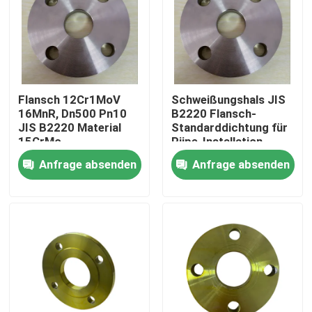
Flansch 12Cr1MoV
Schweißungshals JIS
16MnR, Dn500 Pn10
B2220 Flansch-
JIS B2220 Material
Standarddichtung für
15CrMo
Piipe-Installation
Anfrage absenden
Anfrage absenden
Nach Hause
Über uns
Kontakte