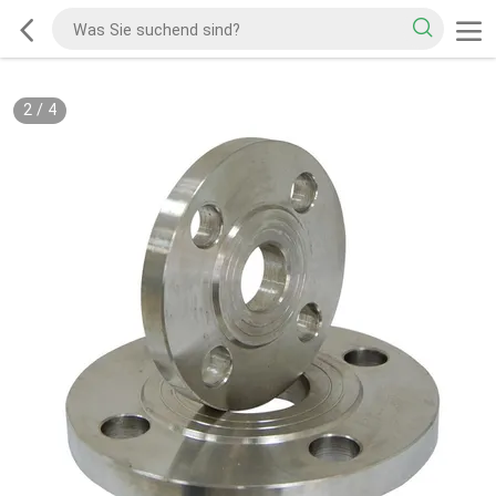
2
/
4