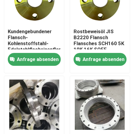
Produkte
Kundengebundener
Rostbeweisöl JIS
Stahlrohr-Flansch
Flansch-
B2220 Flansch
Kohlenstoffstahl-
Flansches SCH160 5K
Edelstahlflacheisenflansch
10K 16K SOFF
LÄRM Rohr-Flansch
JIS B2220
Anfrage absenden
Anfrage absenden
ANSI-Rohr-Flansch
GOST Standard-Flansche
Flansch BS 4504
Flansch en 1092