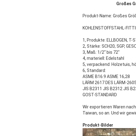
Großes G
Produkt-Name:
Großes Größ
KOHLENSTOFFSTAHL-FITT
1, Produkte: ELLBOGEN, T
2, Stärke: SCH20, SGP, G
3, Maß: 1/2“ bis 72"
4, materiell: Edelstahl
5, verpackend: Holzetuis, h
6, Standard:
ASME B16.9 ASME 16,28
LÄRM 2617 DES LÄRM-2605
JIS B2311 JIS B2312 JIS B
GOST-STANDARD
Wir exportieren Waren nach 
Taiwan, so an. Und wir gew
Produkt-Bilder