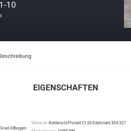
.1-10
is
Beschreibung
EIGENSCHAFTEN
Material:
Kohlenstoffstahl Ct.20 Edelstahl 304 321
-Grad-Ellbogen
Markenname:
HANGXIN