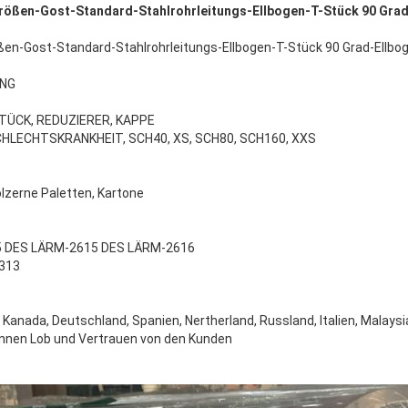
rößen-Gost-Standard-Stahlrohrleitungs-Ellbogen-T-Stück 90 Grad
en-Gost-Standard-Stahlrohrleitungs-Ellbogen-T-Stück 90 Grad-Ellbo
ING
-STÜCK, REDUZIERER, KAPPE
ESCHLECHTSKRANKHEIT, SCH40, XS, SCH80, SCH160, XXS
ölzerne Paletten, Kartone
Hinterlass eine Nachricht
Wir rufen Sie bald zurück!
 DES LÄRM-2615 DES LÄRM-2616
2313
Kanada, Deutschland, Spanien, Nertherland, Russland, Italien, Malays
innen Lob und Vertrauen von den Kunden