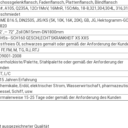
chossgelenkflansch, Fadenflansch, Plattenflansch, Blindflansch
#, A105, Q235A, 12Cr1MoV, 16MnR, 15CrMo, 18-8,321,304,304L, 316,3
schmiedet
ME B16.5, DIN2505, JIS/KS (5K, 10K, 16K, 20K), GB, JG, Hektogramm-
820
2' ‚— 72" ‚Zoll DN15mm-DN1800mm
H5s--SCH160 GESCHLECHTSKRANKHEIT XS XXS
stfreies Öl, schwarzes gemalt oder gemäß der Anforderung der Kund
, FF, FM, M, TG, RJ, RTJ
O9001-2008
errholzkiste/Palette, Stahlpalette oder gemäß der Anforderung der
nden
Hinterlass eine Nachricht
Wir rufen Sie bald zurück!
T, L/C
 15 Jahren Erfahrung
hemikalie, Erdöl, elektrischer Strom, Wasserwirtschaft, pharmazeutis
essel, Schiff, usw.
rmalerweise 15-25 Tage oder gemäß der Anforderung des Kunden
t ausgezeichneter Qualität