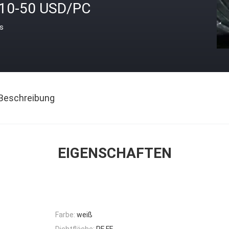
.10-50 USD/PC
is
Beschreibung
EIGENSCHAFTEN
Farbe:
weiß
Dichtfläche:
RF FF