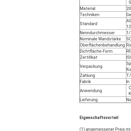
S
Material
20
Techniken
Ge
AS
Standard
12
Nenndurchmesser
1/
Nominale Wandstärke
SC
Oberflächenbehandlung
Ro
Dichtfläche-Form
RF
Zertifikat
IS
Sp
Verpackung
Ku
Zahlung
T/
Fabrik
In
C
Anwendung
K
Lieferung
No
Eigenschaftsvorteil
(1) angemessener Preis mi