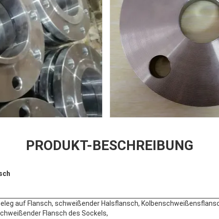
PRODUKT-BESCHREIBUNG
sch
eleg auf Flansch, schweißender Halsflansch, Kolbenschweißensflans
chweißender Flansch des Sockels,