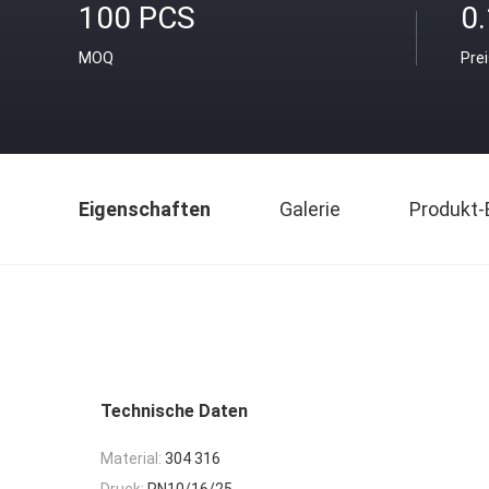
100 PCS
0
MOQ
Pre
Eigenschaften
Galerie
Produkt-
Technische Daten
Material:
304 316
Druck:
PN10/16/25