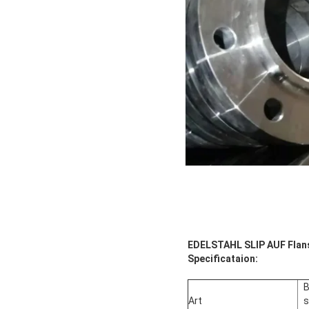
EDELSTAHL SLIP AUF Flan
Specificataion:
B
Art
s