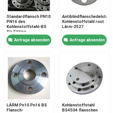
Produkte
Standardflansch PN10
Antiblindflanschedelstahl-
PN16 des
Kohlenstoffstahl rost
Kohlenstoffstahl-BS
Lärm-2527
Stahlrohr-Flansch
für Fitting
Anfrage absenden
Anfrage absenden
LÄRM Rohr-Flansch
ANSI-Rohr-Flansch
GOST Standard-Flansche
Flansch BS 4504
LÄRM Pn10 Pn16 BS
Kohlenstoffstahl
Flansch-
BS4504 flanschen
Flansch en 1092