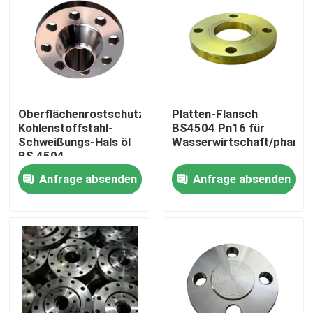
Oberflächenrostschutzflansch-
Platten-Flansch
Kohlenstoffstahl-
BS4504 Pn16 für
Schweißungs-Hals öl
Wasserwirtschaft/pharma
BS 4504
Anfrage absenden
Anfrage absenden
Nach Hause
Über uns
Kontakte