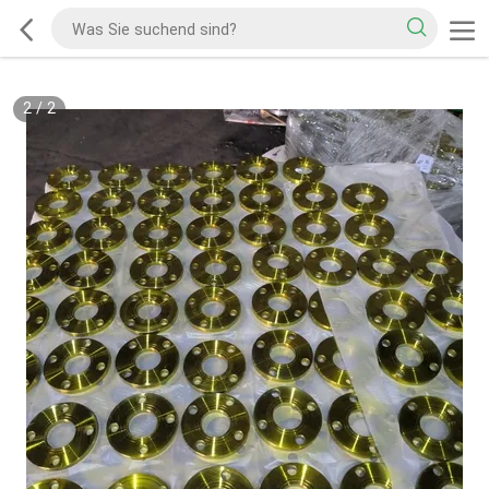
2
/
2