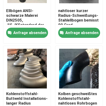
Ellbögen ANSI-
nahtloser kurzer
Produkte
schwarze Malerei
Radius-Schweißungs-
DIN2505,
Stahlellbogen bemisst
JIS-/KSstandard der
90 Grad
Stahlrohr-Flansch
Standardzeitplan-40
Anfrage absenden
Anfrage absenden
LÄRM Rohr-Flansch
ANSI-Rohr-Flansch
GOST Standard-Flansche
Flansch BS 4504
Kohlenstoffstahl-
Kolben geschweißtes
Buttweld Installations-
Kohlenstoffstahl-
langer Radius
nahtloses Rohrbogen
Flansch en 1092