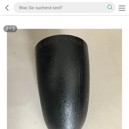
2
/
2