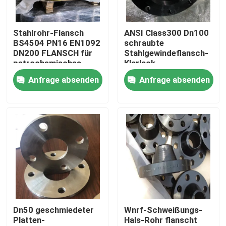
Produkte
Stahlrohr-Flansch
ANSI Class300 Dn100
BS4504 PN16 EN1092
schraubte
DN200 FLANSCH für
Stahlgewindeflansch-
Stahlrohr-Flansch
petrochemisches
Klarlack
Industy
Anfrage absenden
Anfrage absenden
LÄRM Rohr-Flansch
ANSI-Rohr-Flansch
GOST Standard-Flansche
Flansch BS 4504
Dn50 geschmiedeter
Wnrf-Schweißungs-
Platten-
Hals-Rohr flanscht
Flansch en 1092