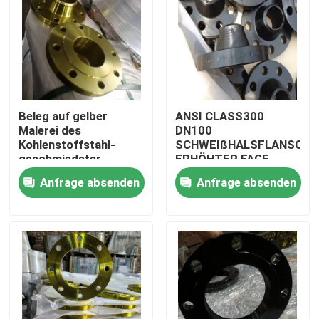
Beleg auf gelber
ANSI CLASS300
Malerei des
DN100
Kohlenstoffstahl-
SCHWEIßHALSFLANSCH
geschmiedeter
ERHÖHTER FACE
Flansch-PN16
STAHLFLANSCH
Anfrage absenden
Anfrage absenden
CLASS150
Nach Hause
Über uns
Kontakte