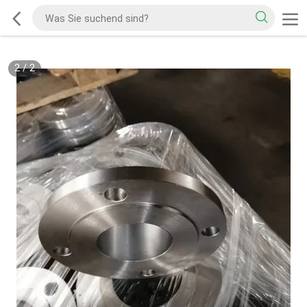
2
/
2