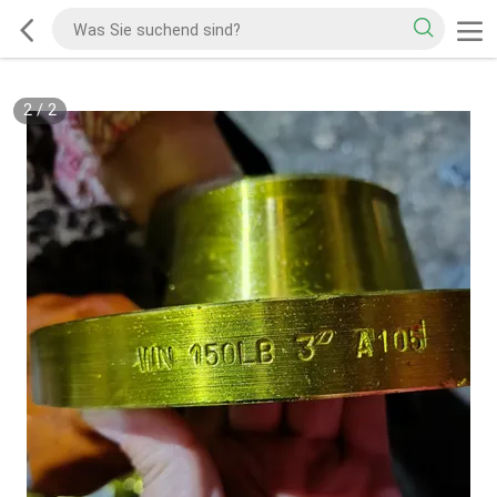
2
/
2