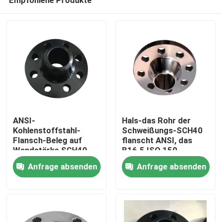
ANSI-
Hals-das Rohr der
Kohlenstoffstahl-
Schweißungs-SCH40
Flansch-Beleg auf
flanscht ANSI, das
Wandstärke SCH40
B16.5 ISO 150
Nach Hause
SCH80 der Klassen-
bescheinigt
Anfrage absenden
Anfrage absenden
150
KLASSIFIZIEREN
Über uns
Kontakte