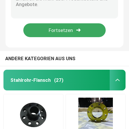
Edelstahl-Ebenen-Gesichts-Flansch des Kohlenstoff-Pn16 für Piipe-Linien
Flansch ISO des Edelstahl-JIS B2220 verlegte Rohr-Flansch
GOST Standard-Flansche
FLANSCH DN200 DN100 JIS B2220 für Gas-Auspuff-Kraftwerk
33529 GOST Standard-Flansche schmiedeten rostfreie Flansche DN200 DN300
Flansch BS 4504
GOST 12820-80 Rohr-Platten-Flansch-Kohlenstoffstahl-Rostbeweis-Öloberfläche
Flansch en 1092
ANDERE KATEGORIEN AUS UNS
Flansch JIS B2220
Stahlrohr-Flansch
(27)
Kohlenstoffstahl-Fitting
FLANSCH aus Edelstahl
Rohrverschraubungen aus Edelstahl