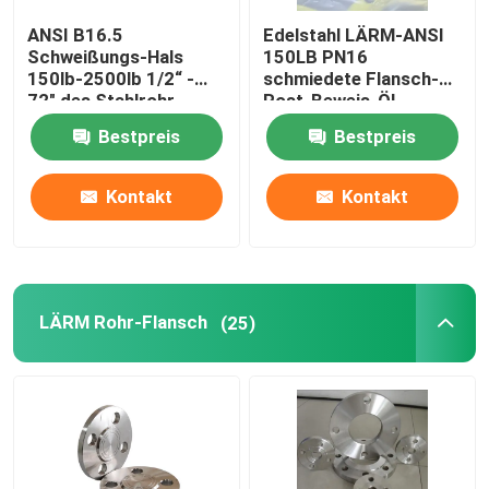
ANSI B16.5
Edelstahl LÄRM-ANSI
Fitting stoßen
Schweißungs-Hals
150LB PN16
150lb-2500lb 1/2“ -
schmiedete Flansch-
72" des Stahlrohr-
Rost-Beweis-Öl,
Fittings-Kappe
Flansch-WN
Bestpreis
Bestpreis
Fitting zweigen ab
Kontakt
Kontakt
Fittings-Reduzierer
LÄRM Rohr-Flansch
(25)
Rohr aus Kohlenstoffstahl