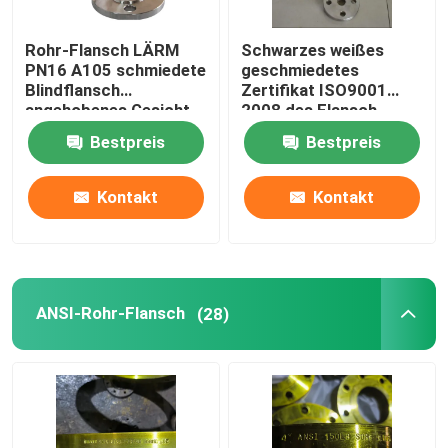
Rohr-Flansch LÄRM
Schwarzes weißes
PN16 A105 schmiedete
geschmiedetes
Blindflansch
Zertifikat ISO9001
angehobenes Gesicht
2008 des Flansch-
Gost-12820
Bestpreis
Bestpreis
Kontakt
Kontakt
ANSI-Rohr-Flansch
(28)