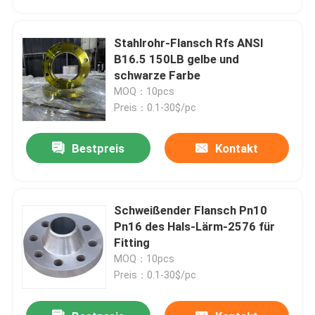
Stahlrohr-Flansch Rfs ANSI
B16.5 150LB gelbe und
schwarze Farbe
MOQ：10pcs
Preis：0.1-30$/pc
Bestpreis
Kontakt
Schweißender Flansch Pn10
Startseite
Pn16 des Hals-Lärm-2576 für
Fitting
MOQ：10pcs
Produkte
Preis：0.1-30$/pc
Über uns