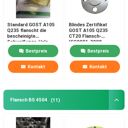
Standard GOST A105
Blindes Zertifikat
Q235 flanscht die
GOST A105 Q235
bescheinigte
CT20 Flansch-
Schweißungs-Hals
ISO9001-2008
ISO-CER-ABS
Bestpreis
Bestpreis
Kontakt
Kontakt
Flansch BS 4504
(11)