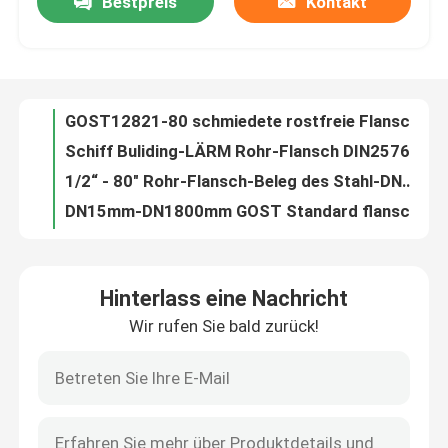
Bestpreis
Kontakt
GOST12821-80 schmiedete rostfreie Flansche DN500 DN1000 für Rohrleitung
Schiff Buliding-LÄRM Rohr-Flansch DIN2576 PN16 gleiten auf Platten-Flansch
Fabrik Tour
1/2“ - 80" Rohr-Flansch-Beleg des Stahl-DN15 auf Art ANSI-LÄRM-en-GOST Standard
DN15mm-DN1800mm GOST Standard flanscht CT20 PN16 für Wasserwirtschaft
Qualitätskontrolle
GOST 12821 CT20 Weldneck Flansch für die Wasserwirtschaft pharmazeutisch
Standard GOST 20# Pn10 flanscht Material Q235A 12Cr1MoV 16MnR
Kontakt
Kohlenstoffstahl GOST Standard flanscht, Wasserlinie Flansch schmiedend
GOST33259 Standard Kohlenstoffstahl PN16 PN25 Flansch Schmiedeflansch
GOST PN16 Standard flanscht Beleg GOST33259 GOST12820 auf Platten-Flansch
Referenzen
Rohrleitung JIS B2220 Flansch 5K 10K DN50 für chemische Industrie
Hinterlass eine Nachricht
Schweißungs-Hals JIS B2220 FLANSCH Standard-5K 10K 16K DN50 DN300
Stahlrohr-Flansch
Wir rufen Sie bald zurück!
Schweißungs-Hals-blinder Platten-Flansch des Erdöl ANSI-Rohr-Flansch-Pn16
ISO-Sockel-Schweißungs-Rohr LÄRM-en-BS JIS flanscht für Öl-Erdgasleitung
LÄRM Rohr-Flansch
Art des Edelstahl-Lärm-Rohr-Flansch-En1092-1 - loser Flansch der Platten-2
Kohlenstoffstahl LÄRM Rohr-Flansch DN25 DN40 DN80 DN100 DN150 DN600
ANSI-Rohr-Flansch