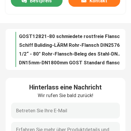
Bestpreis
Kontakt
GOST12821-80 schmiedete rostfreie Flansche DN500 DN1000 für Rohrleitung
Schiff Buliding-LÄRM Rohr-Flansch DIN2576 PN16 gleiten auf Platten-Flansch
Fabrik Tour
1/2“ - 80" Rohr-Flansch-Beleg des Stahl-DN15 auf Art ANSI-LÄRM-en-GOST Standard
DN15mm-DN1800mm GOST Standard flanscht CT20 PN16 für Wasserwirtschaft
Qualitätskontrolle
GOST 12821 CT20 Weldneck Flansch für die Wasserwirtschaft pharmazeutisch
Standard GOST 20# Pn10 flanscht Material Q235A 12Cr1MoV 16MnR
Kontakt
Kohlenstoffstahl GOST Standard flanscht, Wasserlinie Flansch schmiedend
GOST33259 Standard Kohlenstoffstahl PN16 PN25 Flansch Schmiedeflansch
GOST PN16 Standard flanscht Beleg GOST33259 GOST12820 auf Platten-Flansch
Referenzen
Rohrleitung JIS B2220 Flansch 5K 10K DN50 für chemische Industrie
Hinterlass eine Nachricht
Schweißungs-Hals JIS B2220 FLANSCH Standard-5K 10K 16K DN50 DN300
Stahlrohr-Flansch
Wir rufen Sie bald zurück!
Schweißungs-Hals-blinder Platten-Flansch des Erdöl ANSI-Rohr-Flansch-Pn16
ISO-Sockel-Schweißungs-Rohr LÄRM-en-BS JIS flanscht für Öl-Erdgasleitung
LÄRM Rohr-Flansch
Art des Edelstahl-Lärm-Rohr-Flansch-En1092-1 - loser Flansch der Platten-2
Kohlenstoffstahl LÄRM Rohr-Flansch DN25 DN40 DN80 DN100 DN150 DN600
ANSI-Rohr-Flansch