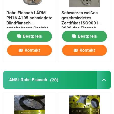
Rohr-Flansch LÄRM
Schwarzes weißes
PN16 A105 schmiedete
geschmiedetes
Blindflansch
Zertifikat ISO9001
angehobenes Gesicht
2008 des Flansch-
Gost-12820
Bestpreis
Bestpreis
Kontakt
Kontakt
ANSI-Rohr-Flansch
(28)