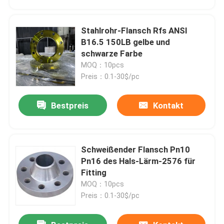
Stahlrohr-Flansch Rfs ANSI
B16.5 150LB gelbe und
schwarze Farbe
MOQ：10pcs
Preis：0.1-30$/pc
Bestpreis
Kontakt
Schweißender Flansch Pn10
Startseite
Pn16 des Hals-Lärm-2576 für
Fitting
MOQ：10pcs
Produkte
Preis：0.1-30$/pc
Über uns