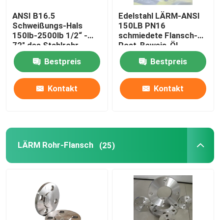
ANSI B16.5
Edelstahl LÄRM-ANSI
Fitting stoßen
Schweißungs-Hals
150LB PN16
150lb-2500lb 1/2“ -
schmiedete Flansch-
72" des Stahlrohr-
Rost-Beweis-Öl,
Fittings-Kappe
Flansch-WN
Bestpreis
Bestpreis
Fitting zweigen ab
Kontakt
Kontakt
Fittings-Reduzierer
LÄRM Rohr-Flansch
(25)
Rohr aus Kohlenstoffstahl