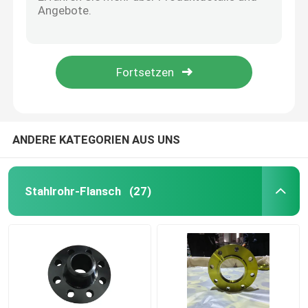
Edelstahl-Ebenen-Gesichts-Flansch des Kohlenstoff-Pn16 für Piipe-Linien
Flansch ISO des Edelstahl-JIS B2220 verlegte Rohr-Flansch
GOST Standard-Flansche
FLANSCH DN200 DN100 JIS B2220 für Gas-Auspuff-Kraftwerk
33529 GOST Standard-Flansche schmiedeten rostfreie Flansche DN200 DN300
Flansch BS 4504
GOST 12820-80 Rohr-Platten-Flansch-Kohlenstoffstahl-Rostbeweis-Öloberfläche
Flansch en 1092
ANDERE KATEGORIEN AUS UNS
Flansch JIS B2220
Stahlrohr-Flansch
(27)
Kohlenstoffstahl-Fitting
FLANSCH aus Edelstahl
Rohrverschraubungen aus Edelstahl