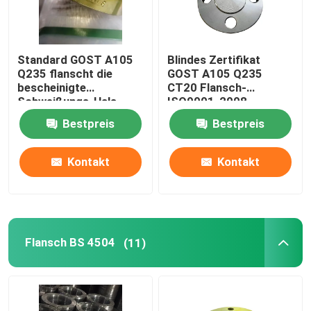
Standard GOST A105
Blindes Zertifikat
Q235 flanscht die
GOST A105 Q235
bescheinigte
CT20 Flansch-
Schweißungs-Hals
ISO9001-2008
ISO-CER-ABS
Bestpreis
Bestpreis
Kontakt
Kontakt
Flansch BS 4504
(11)