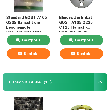
Standard GOST A105
Blindes Zertifikat
Q235 flanscht die
GOST A105 Q235
bescheinigte
CT20 Flansch-
Schweißungs-Hals
ISO9001-2008
ISO-CER-ABS
Bestpreis
Bestpreis
Kontakt
Kontakt
Flansch BS 4504
(11)