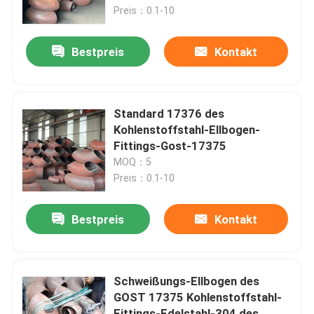
Preis：0.1-10
Fabrik Tour
Bestpreis
Kontakt
Qualitätskontrolle
Standard 17376 des
Kontakt
Kohlenstoffstahl-Ellbogen-
Fittings-Gost-17375
MOQ：5
Referenzen
Preis：0.1-10
Stahlrohr-Flansch
Bestpreis
Kontakt
LÄRM Rohr-Flansch
Schweißungs-Ellbogen des
GOST 17375 Kohlenstoffstahl-
ANSI-Rohr-Flansch
Fittings-Edelstahl-304 des