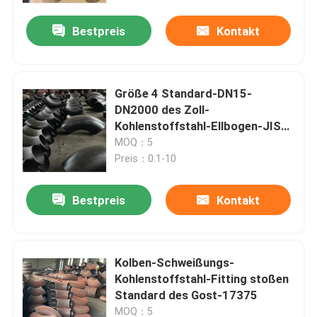
Bestpreis
Kontakt
Größe 4 Standard-DN15-
DN2000 des Zoll-
Kohlenstoffstahl-Ellbogen-JIS
SGP
MOQ：5
Preis：0.1-10
Bestpreis
Kontakt
Startseite
Kolben-Schweißungs-
Produkte
Kohlenstoffstahl-Fitting stoßen
Standard des Gost-17375
Über uns
MOQ：5