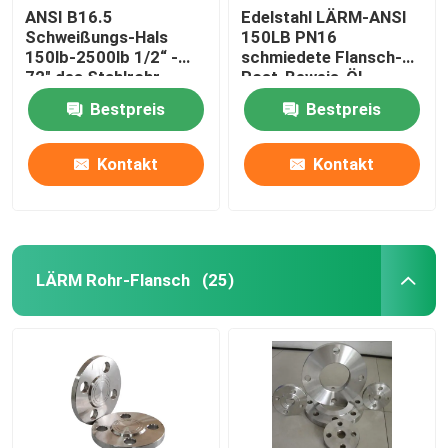
ANSI B16.5
Edelstahl LÄRM-ANSI
Schweißungs-Hals
150LB PN16
150lb-2500lb 1/2“ -
schmiedete Flansch-
72" des Stahlrohr-
Rost-Beweis-Öl,
Flansch-WN
Bestpreis
Bestpreis
Kontakt
Kontakt
LÄRM Rohr-Flansch
(25)