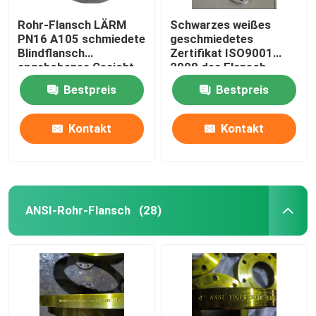
Rohr-Flansch LÄRM
Schwarzes weißes
PN16 A105 schmiedete
geschmiedetes
Blindflansch
Zertifikat ISO9001
angehobenes Gesicht
2008 des Flansch-
Gost-12820
Bestpreis
Bestpreis
Kontakt
Kontakt
ANSI-Rohr-Flansch
(28)