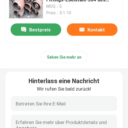
Kolben-321
MOQ：5
Preis：0.1-10
GOST Standard-Flansche
Bestpreis
Kontakt
Flansch BS 4504
Flansch en 1092
Sehen Sie mehr an
Flansch JIS B2220
Hinterlass eine Nachricht
Kohlenstoffstahl-Fitting
Wir rufen Sie bald zurück!
FLANSCH aus Edelstahl
Rohrverschraubungen aus Edelstahl