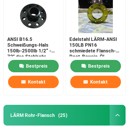
ANSI B16.5
Edelstahl LÄRM-ANSI
Schweißungs-Hals
150LB PN16
150lb-2500lb 1/2“ -
schmiedete Flansch-
72" des Stahlrohr-
Rost-Beweis-Öl,
Flansch-WN
Bestpreis
Bestpreis
Kontakt
Kontakt
Startseite
Produkte
LÄRM Rohr-Flansch
(25)
Über uns