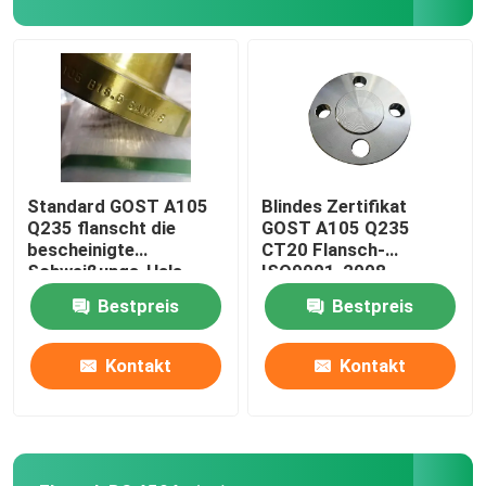
Fitting stoßen
Fittings-Kappe
Fitting zweigen ab
Standard GOST A105
Blindes Zertifikat
Q235 flanscht die
GOST A105 Q235
bescheinigte
CT20 Flansch-
Fittings-Reduzierer
Schweißungs-Hals
ISO9001-2008
ISO-CER-ABS
Bestpreis
Bestpreis
Rohr aus Kohlenstoffstahl
Kontakt
Kontakt