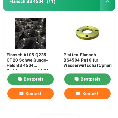
Flansch BS 4504
(11)
Flansch A105 Q235
Platten-Flansch
CT20 Schweißungs-
BS4504 Pn16 für
Hals BS 4504
Wasserwirtschaft/pharma
Dichtungsgesicht Rfs
FF
Bestpreis
Bestpreis
Kontakt
Kontakt