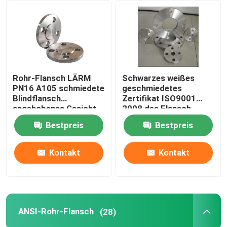
Fabrik Tour
Qualitätskontrolle
Rohr-Flansch LÄRM
Schwarzes weißes
PN16 A105 schmiedete
geschmiedetes
Kontakt
Blindflansch
Zertifikat ISO9001
angehobenes Gesicht
2008 des Flansch-
Gost-12820
Bestpreis
Bestpreis
Referenzen
Kontakt
Kontakt
Stahlrohr-Flansch
LÄRM Rohr-Flansch
ANSI-Rohr-Flansch
(28)
ANSI-Rohr-Flansch