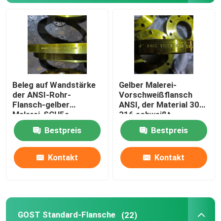
GOST Standard-Flansche
Flansch BS 4504
Beleg auf Wandstärke
Gelber Malerei-
Flansch en 1092
der ANSI-Rohr-
Vorschweißflansch
Flansch-gelber
ANSI, der Material 304
Malerei-SCH5s-
316 schweißt
Flansch JIS B2220
SCH160
Bestpreis
Bestpreis
Kohlenstoffstahl-Fitting
Kontakt
Kontakt
FLANSCH aus Edelstahl
Rohrverschraubungen aus Edelstahl
GOST Standard-Flansche
(22)