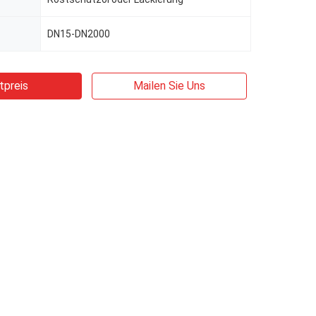
DN15-DN2000
tpreis
Mailen Sie Uns