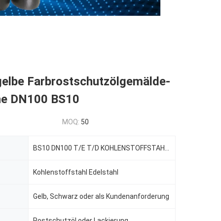
gelbe Farbrostschutzölgemälde-
he DN100 BS10
MOQ:
50
BS10 DN100 T/E T/D KOHLENSTOFFSTAHL GESCHMIEDETER GELBER FARBE STAHLFLANSCH
Kohlenstoffstahl Edelstahl
Gelb, Schwarz oder als Kundenanforderung
Rostschutzöl oder Lackierung