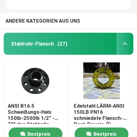
ANDERE KATEGORIEN AUS UNS
Stahlrohr-Flansch
(27)
ANSI B16.5
Edelstahl LÄRM-ANSI
Schweißungs-Hals
150LB PN16
150lb-2500lb 1/2“ -
schmiedete Flansch-
72" des Stahlrohr-
Rost-Beweis-Öl,
Flansch-WN
Bestpreis
Bestpreis