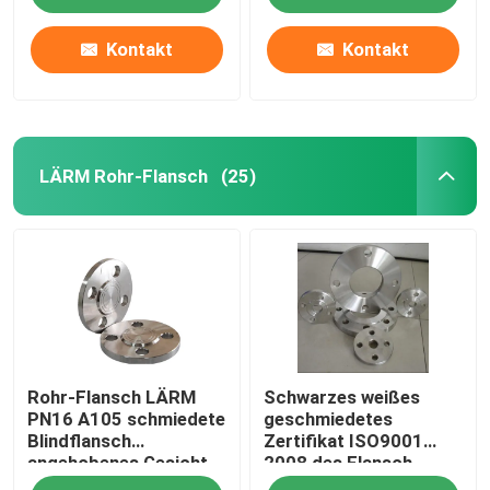
Kontakt
Kontakt
LÄRM Rohr-Flansch
(25)
Startseite
Rohr-Flansch LÄRM
Schwarzes weißes
Produkte
PN16 A105 schmiedete
geschmiedetes
Blindflansch
Zertifikat ISO9001
angehobenes Gesicht
2008 des Flansch-
Über uns
Gost-12820