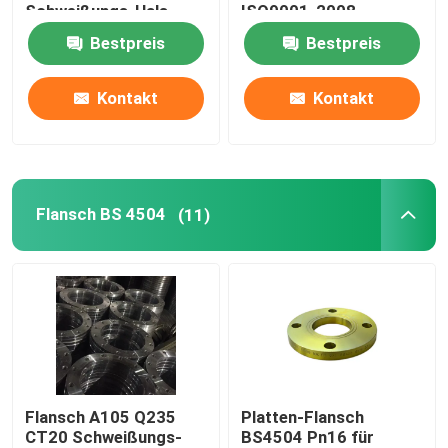
Schweißungs-Hals
ISO9001-2008
ISO-CER-ABS
Bestpreis
Bestpreis
Fitting stoßen
Kontakt
Kontakt
Fittings-Kappe
Fitting zweigen ab
Flansch BS 4504
(11)
Fittings-Reduzierer
Rohr aus Kohlenstoffstahl
Flansch A105 Q235
Platten-Flansch
CT20 Schweißungs-
BS4504 Pn16 für