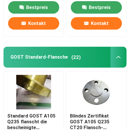
SCH160
Bestpreis
Bestpreis
GOST Standard-Flansche
Kontakt
Kontakt
Flansch BS 4504
Flansch en 1092
GOST Standard-Flansche
(22)
Flansch JIS B2220
Kohlenstoffstahl-Fitting
FLANSCH aus Edelstahl
Standard GOST A105
Blindes Zertifikat
Q235 flanscht die
GOST A105 Q235
Rohrverschraubungen aus Edelstahl
bescheinigte
CT20 Flansch-