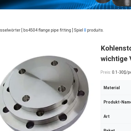
sselwörter [ bs4504 flange pipe fitting ] Spiel
8
produits.
Kohlenst
wichtige 
Preis:
0.1-30$/p
Material
Produkt-Nam
Art
Paket