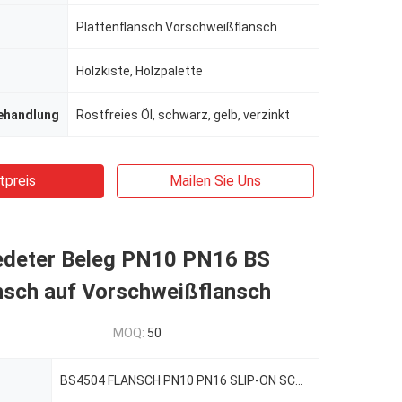
Plattenflansch Vorschweißflansch
Holzkiste, Holzpalette
ehandlung
Rostfreies Öl, schwarz, gelb, verzinkt
tpreis
Mailen Sie Uns
deter Beleg PN10 PN16 BS
nsch auf Vorschweißflansch
MOQ:
50
BS4504 FLANSCH PN10 PN16 SLIP-ON SCHWEIßHALS FLANSCH AUS KOHLENSTOFFSTAHL