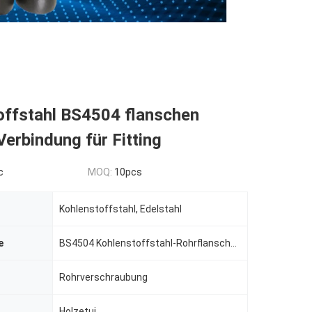
offstahl BS4504 flanschen
Verbindung für Fitting
c
MOQ:
10pcs
Kohlenstoffstahl, Edelstahl
e
BS4504 Kohlenstoffstahl-Rohrflansche Blindflansch für Rohrverschraubung
Rohrverschraubung
Holzetui