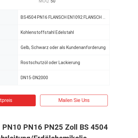
MOQ:
50
BS4504 PN16 FLANSCH EN1092 FLANSCH DN200 STAHLPLATTENFLANSCH
Kohlenstoffstahl Edelstahl
Gelb, Schwarz oder als Kundenanforderung
Rostschutzöl oder Lackierung
DN15-DN2000
tpreis
Mailen Sie Uns
h PN10 PN16 PN25 Zoll BS 4504