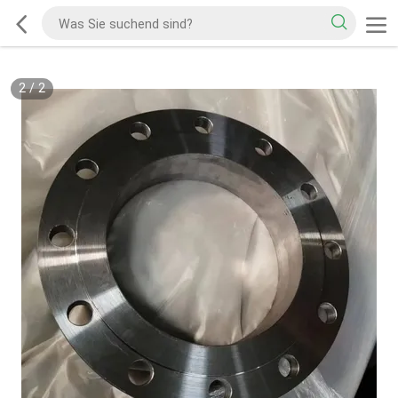
2
/
2