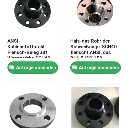
ANSI-
Hals-das Rohr der
Kohlenstoffstahl-
Schweißungs-SCH40
Flansch-Beleg auf
flanscht ANSI, das
Wandstärke SCH40
B16.5 ISO 150
SCH80 der Klassen-
bescheinigt
Anfrage absenden
Anfrage absenden
150
KLASSIFIZIEREN
Nach Hause
Über uns
Kontakte