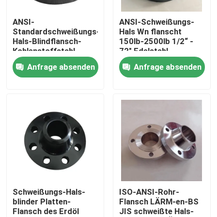
ANSI-
ANSI-Schweißungs-
Produkte
Standardschweißungs-
Hals Wn flanscht
Hals-Blindflansch-
150lb-2500lb 1/2“ -
Kohlenstoffstahl-
72" Edelstahl
Stahlrohr-Flansch
Antirost-Öl
Anfrage absenden
Anfrage absenden
LÄRM Rohr-Flansch
ANSI-Rohr-Flansch
GOST Standard-Flansche
Flansch BS 4504
Schweißungs-Hals-
ISO-ANSI-Rohr-
blinder Platten-
Flansch LÄRM-en-BS
Flansch des Erdöl
JIS schweißte Hals-
Flansch en 1092