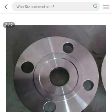
2
/
2