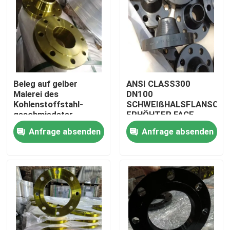
Beleg auf gelber
ANSI CLASS300
Malerei des
DN100
Kohlenstoffstahl-
SCHWEIßHALSFLANSCH
geschmiedeter
ERHÖHTER FACE
Flansch-PN16
STAHLFLANSCH
Anfrage absenden
Anfrage absenden
CLASS150
Nach Hause
Über uns
Kontakte