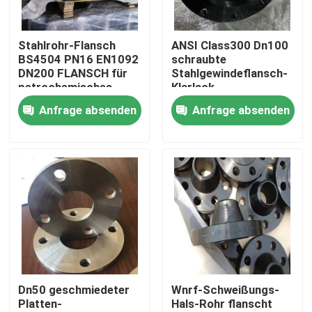
Produkte
Stahlrohr-Flansch
ANSI Class300 Dn100
BS4504 PN16 EN1092
schraubte
DN200 FLANSCH für
Stahlgewindeflansch-
Stahlrohr-Flansch
petrochemisches
Klarlack
Industy
Anfrage absenden
Anfrage absenden
LÄRM Rohr-Flansch
ANSI-Rohr-Flansch
GOST Standard-Flansche
Flansch BS 4504
Dn50 geschmiedeter
Wnrf-Schweißungs-
Platten-
Hals-Rohr flanscht
Flansch en 1092