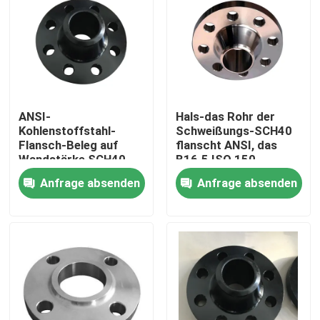
ANSI-
Hals-das Rohr der
Kohlenstoffstahl-
Schweißungs-SCH40
Flansch-Beleg auf
flanscht ANSI, das
Wandstärke SCH40
B16.5 ISO 150
SCH80 der Klassen-
bescheinigt
Anfrage absenden
Anfrage absenden
150
KLASSIFIZIEREN
Nach Hause
Über uns
Kontakte