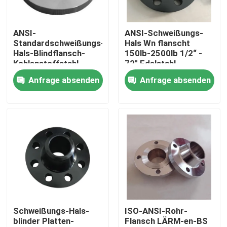
Produkte
ANSI-
ANSI-Schweißungs-
Standardschweißungs-
Hals Wn flanscht
Hals-Blindflansch-
150lb-2500lb 1/2“ -
Stahlrohr-Flansch
Kohlenstoffstahl-
72" Edelstahl
Antirost-Öl
Anfrage absenden
Anfrage absenden
LÄRM Rohr-Flansch
ANSI-Rohr-Flansch
GOST Standard-Flansche
Flansch BS 4504
Schweißungs-Hals-
ISO-ANSI-Rohr-
blinder Platten-
Flansch LÄRM-en-BS
Flansch en 1092