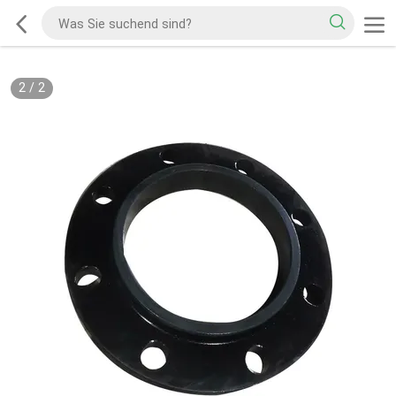
2
/
2