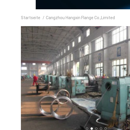
Startseite
/
Cangzhou Hangxin Flange Co.,Limited