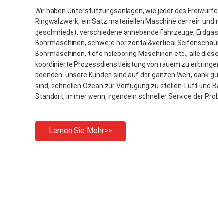
Wir haben Unterstützungsanlagen, wie jeder des Freiwürfel
Ringwalzwerk, ein Satz materiellen Maschine der rein und
geschmiedet, verschiedene anhebende Fahrzeuge, Erdga
Bohrmaschinen, schwere horizontal&vertical Seifenschä
Bohrmaschinen, tiefe holeboring Maschinen etc., alle diese
koordinierte Prozessdienstleistung von rauem zu erbringe
beenden. unsere Kunden sind auf der ganzen Welt, dank gut
sind, schnellen Ozean zur Verfügung zu stellen, Luft und B
Standort, immer wenn, irgendein schneller Service der Probl
Lernen Sie Mehr>>