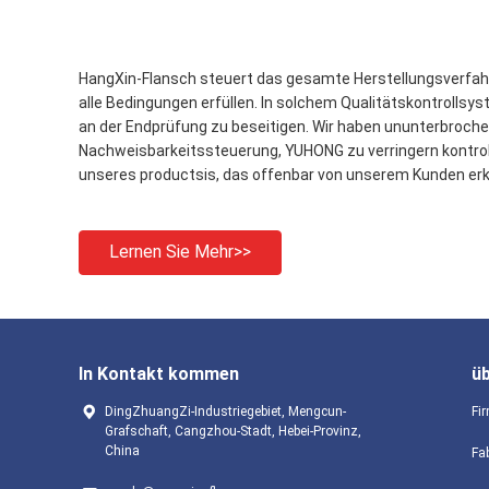
HangXin-Flansch steuert das gesamte Herstellungsverfahre
alle Bedingungen erfüllen. In solchem Qualitätskontrolls
an der Endprüfung zu beseitigen. Wir haben ununterbro
Nachweisbarkeitssteuerung, YUHONG zu verringern kontrolli
unseres productsis, das offenbar von unserem Kunden erk
Lernen Sie Mehr>>
In Kontakt kommen
ü
DingZhuangZi-Industriegebiet, Mengcun-
Fir
Grafschaft, Cangzhou-Stadt, Hebei-Provinz,
China
Fa