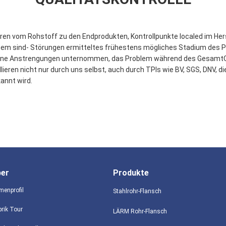
n vom Rohstoff zu den Endprodukten, Kontrollpunkte localed im Hers
ystem sind- Störungen ermitteltes frühestens mögliches Stadium des 
chene Anstrengungen unternommen, das Problem während des GesamtQ
eren nicht nur durch uns selbst, auch durch TPIs wie BV, SGS, DNV, d
annt wird.
ber
Produkte
menprofil
Stahlrohr-Flansch
brik Tour
LÄRM Rohr-Flansch