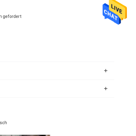
n gefordert
nsch