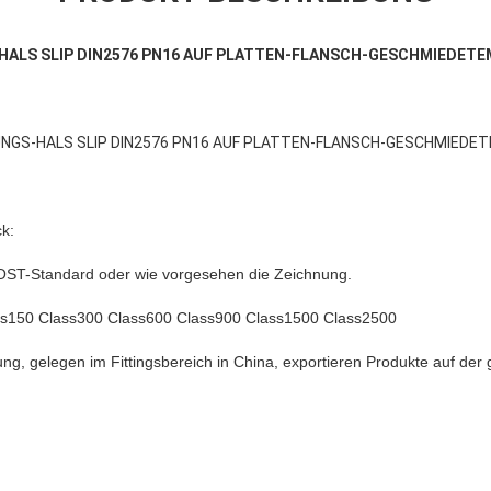
ALS SLIP DIN2576 PN16 AUF PLATTEN-FLANSCH-GESCHMIEDET
NGS-HALS SLIP DIN2576 PN16 AUF PLATTEN-FLANSCH-GESCHMIEDE
k:
GOST-Standard oder wie vorgesehen die Zeichnung.
Hinterlass eine Nachricht
Wir rufen Sie bald zurück!
150 Class300 Class600 Class900 Class1500 Class2500
ung, gelegen im Fittingsbereich in China, exportieren Produkte auf der