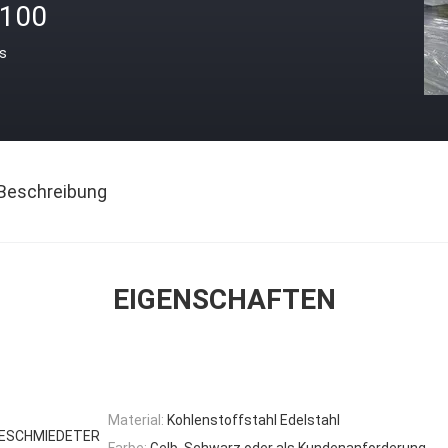
-100
is
Beschreibung
EIGENSCHAFTEN
Material:
Kohlenstoffstahl Edelstahl
GESCHMIEDETER
Farbe:
Gelb, Schwarz oder als Kundenanforderung