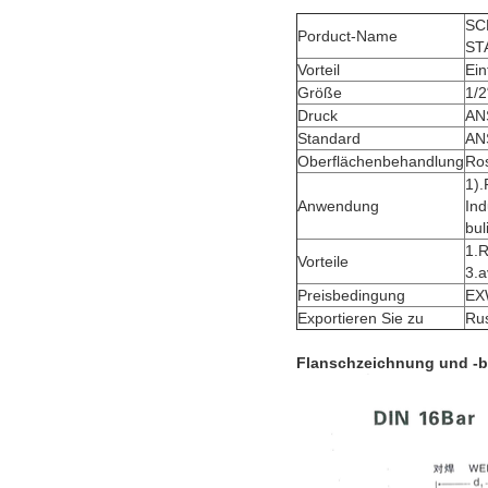
SC
Porduct-Name
ST
Vorteil
Ein
Größe
1/2
Druck
AN
Standard
ANS
Oberflächenbehandlung
Ros
1).
Anwendung
Ind
bul
1.R
Vorteile
3.a
Preisbedingung
EX
Exportieren Sie zu
Rus
Flanschzeichnung und -bi