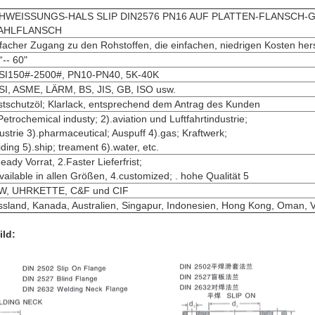
HWEISSUNGS-HALS SLIP DIN2576 PN16 AUF PLATTEN-FLANSCH
AHLFLANSCH
facher Zugang zu den Rohstoffen, die einfachen, niedrigen Kosten herst
“-- 60"
SI150#-2500#, PN10-PN40, 5K-40K
I, ASME, LÄRM, BS, JIS, GB, ISO usw.
tschutzöl; Klarlack, entsprechend dem Antrag des Kunden
Petrochemical industy; 2).aviation und Luftfahrtindustrie;
EINREICHUNGEN
ustrie 3).pharmaceutical; Auspuff 4).gas; Kraftwerk;
iding 5).ship; treament 6).water, etc.
eady Vorrat, 2.Faster Lieferfrist;
vailable in allen Größen, 4.customized; . hohe Qualität 5
W, UHRKETTE, C&F und CIF
sland, Kanada, Australien, Singapur, Indonesien, Hong Kong, Oman, 
ld: