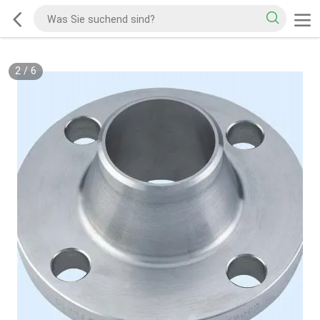
2
/
6