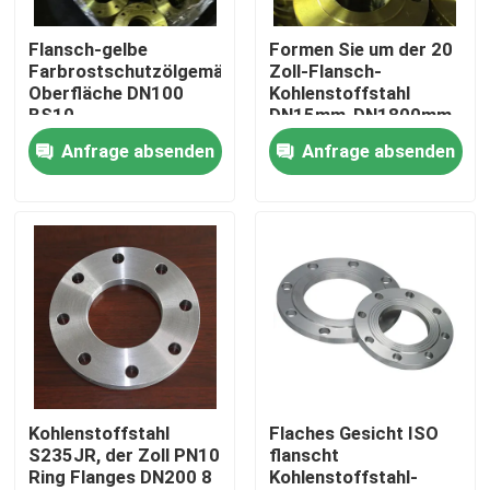
Flansch-gelbe
Formen Sie um der 20
Produkte
Farbrostschutzölgemälde-
Zoll-Flansch-
Oberfläche DN100
Kohlenstoffstahl
BS10
DN15mm-DN1800mm
Stahlrohr-Flansch
Anfrage absenden
Anfrage absenden
LÄRM Rohr-Flansch
ANSI-Rohr-Flansch
GOST Standard-Flansche
Flansch BS 4504
Kohlenstoffstahl
Flaches Gesicht ISO
S235JR, der Zoll PN10
flanscht
Ring Flanges DN200 8
Kohlenstoffstahl-
Flansch en 1092